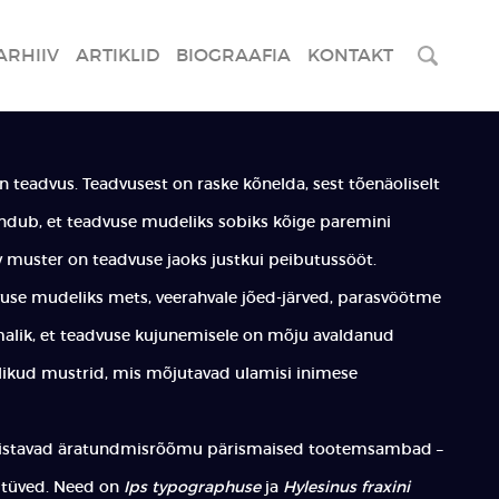
ARHIIV
ARTIKLID
BIOGRAAFIA
KONTAKT
on teadvus. Teadvusest on raske kõnelda, sest tõenäoliselt
tundub, et teadvuse mudeliks sobiks kõige paremini
riv muster on teadvuse jaoks justkui peibutussööt.
e mudeliks mets, veerahvale jõed-järved, parasvöötme
alik, et teadvuse kujunemisele on mõju avaldanud
slikud mustrid, mis mõjutavad ulamisi inimese
stavad äratundmisrõõmu pärismaised tootemsambad –
utüved. Need on
Ips typographuse
ja
Hylesinus fraxini