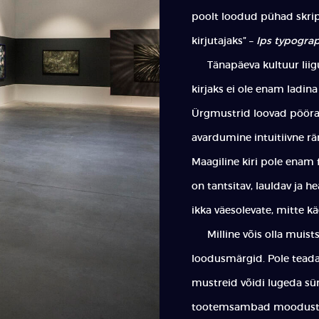
poolt loodud pühad skrip
kirjutajaks” –
Ips typogra
Tänapäeva kultuur liigub
kirjaks ei ole enam ladin
Ürgmustrid loovad pööras
avardumine intuitiivne r
Maagiline kiri pole enam f
on tantsitav, lauldav ja h
ikka väesolevate, mitte kä
Milline võis olla muists
loodusmärgid. Pole teada, 
mustreid võidi lugeda sün
tootemsambad moodustava