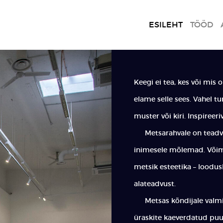
ESILEHT
TÖÖD
Keegi ei tea, kes või mis 
elame selle sees. Vahel 
muster või kiri. Inspiree
Metsarahvale on teadvus
inimesele mõlemad. Võim
metsik esteetika – loodu
alateadvust.
Metsas kõndijale valmi
üraskite kaeverdatud pu