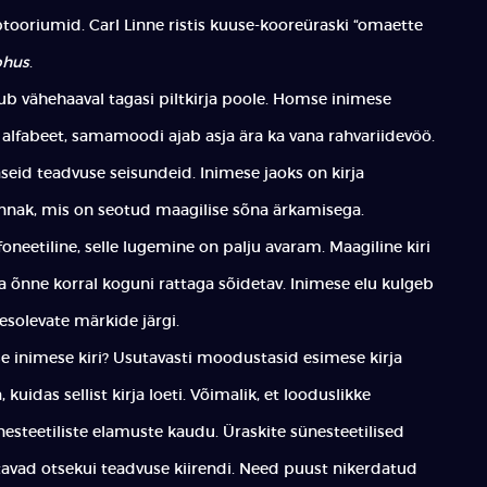
tooriumid. Carl Linne ristis kuuse-kooreüraski “omaette
phus
.
 vähehaaval tagasi piltkirja poole. Homse inimese
a alfabeet, samamoodi ajab asja ära ka vana rahvariidevöö.
eid teadvuse seisundeid. Inimese jaoks on kirja
ännak, mis on seotud maagilise sõna ärkamisega.
oneetiline, selle lugemine on palju avaram. Maagiline kiri
ea õnne korral koguni rattaga sõidetav. Inimese elu kulgeb
esolevate märkide järgi.
e inimese kiri? Usutavasti moodustasid esimese kirja
kuidas sellist kirja loeti. Võimalik, et looduslikke
esteetiliste elamuste kaudu. Üraskite sünesteetilised
d otsekui teadvuse kiirendi. Need puust nikerdatud