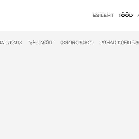
ESILEHT
TÖÖD
ATURALIS
VÄLJASÕIT
COMING SOON
PÜHAD KÜMBLU